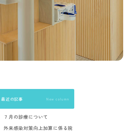
最近の記事
New column
７月の診療について
外来感染対策向上加算に係る院