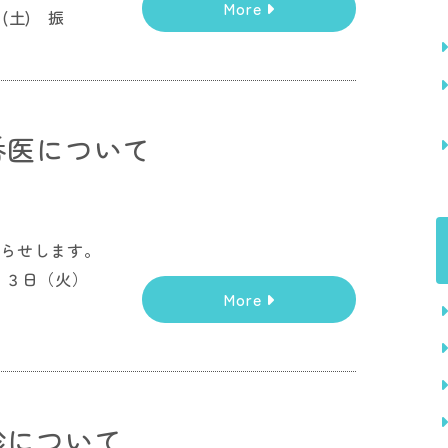
More
(土) 振
番医について
知らせします。
２３日（火）
More
診について