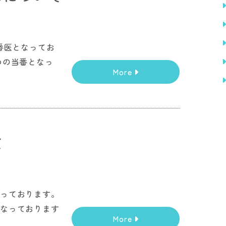
番医となってお
めの当番となっ
More
て
なっております。
となっております
More