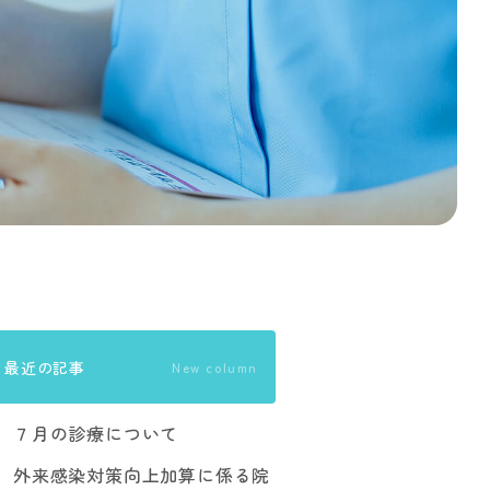
最近の記事
New column
７月の診療について
外来感染対策向上加算に係る院