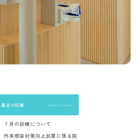
最近の記事
New column
７月の診療について
外来感染対策向上加算に係る院